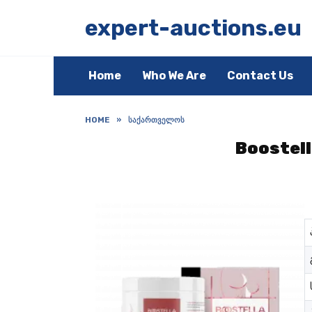
Skip
to
expert-auctions.eu
content
Home
Who We Are
Contact Us
HOME
»
ᲡᲐᲥᲐᲠᲗᲕᲔᲚᲝᲡ
Boostell