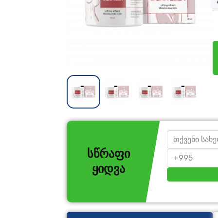
სწრაფი
ყიდვა