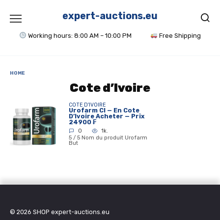
Skip
to
expert-auctions.eu
content
Working hours: 8:00 AM – 10:00 PM
Free Shipping
HOME
Cote d’Ivoire
COTE D'IVOIRE
Urofarm CI — En Cote
D’Ivoire Acheter — Prix
24900 ₣
0
1k.
5 / 5 Nom du produit Urofarm
But
© 2026
SHOP expert-auctions.eu