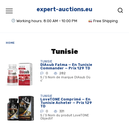
Skip
to
expert-auctions.eu
content
Working hours: 8:00 AM – 10:00 PM
Free Shipping
HOME
Tunisie
TUNISIE
DIAsub Fatma — En Tunisie
Commander — Prix 129 TD
0
282
5 / 5 Nom de marque DIAsub Où
c’
TUNISIE
LoveTONE Comprimé — En
Tunisie Acheter — Prix 129
TD
0
331
5 / 5 Nom du produit LoveTONE
Objectif