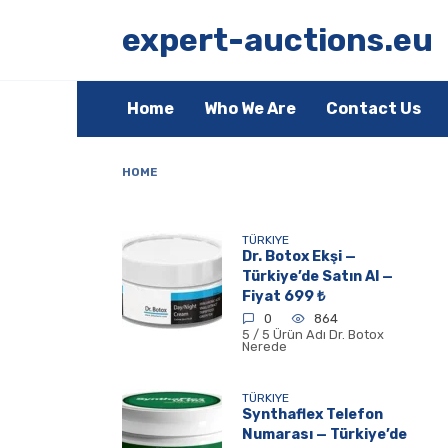
Skip
to
expert-auctions.eu
content
Home
Who We Are
Contact Us
HOME
TÜRKIYE
Dr. Botox Ekşi —
Türkiye’de Satın Al —
Fiyat 699 ₺
0
864
5 / 5 Ürün Adı Dr. Botox
Nerede
TÜRKIYE
Synthaflex Telefon
Numarası — Türkiye’de