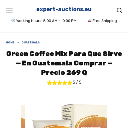
Skip
to
expert-auctions.eu
content
Working hours: 8:00 AM – 10:00 PM
Free Shipping
HOME
»
GUATEMALA
Green Coffee Mix Para Que Sirve
— En Guatemala Comprar —
Precio 269 Q
5
/
5