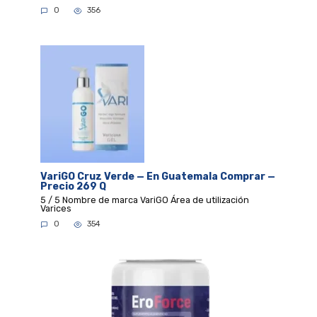
0
356
VariGO Cruz Verde — En Guatemala Comprar —
Precio 269 Q
5 / 5 Nombre de marca VariGO Área de utilización
Varices
0
354