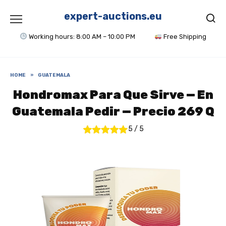
Skip
to
expert-auctions.eu
content
Working hours: 8:00 AM – 10:00 PM
Free Shipping
HOME
»
GUATEMALA
Hondromax Para Que Sirve — En
Guatemala Pedir — Precio 269 Q
5
/
5